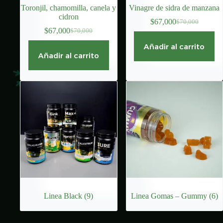
Toronjil, chamomilla, canela y
Vinagre de sidra de manzana
cidron
$
67,000
$
70,000
El
El
$
67,000
$
70,000
El
El
precio
precio
precio
precio
original
actual
Añadir al carrito
original
actual
era:
es:
Añadir al carrito
era:
es:
$70,000.
$67,000.
$70,000.
$67,000.
Linea Black
(9)
Linea Gomas – Gummy
(6)