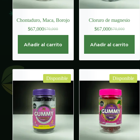
Chontaduro, Maca, Borojo
Cloruro de magnesio
$
67,000
$
67,000
$
70,000
$
70,000
El
El
El
El
precio
precio
precio
precio
original
actual
original
actual
Añadir al carrito
Añadir al carrito
era:
es:
era:
es:
$70,000.
$67,000.
$70,000.
$67,000.
Disponible
Disponible