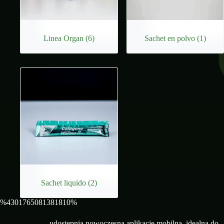
Linea Organ
(6)
Sachet en polvo
(1)
Sachet liquido
(2)
%4301765081381810%
Mostbet casino
udostępnia nowoczesną aplikację mobilną, idealną do