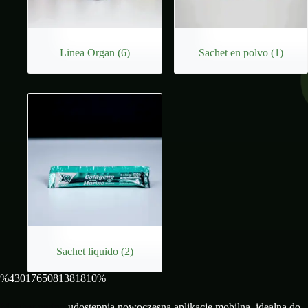
Linea Organ
(6)
Sachet en polvo
(1)
Sachet liquido
(2)
%4301765081381810%
Mostbet casino
udostępnia nowoczesną aplikację mobilną, idealną do