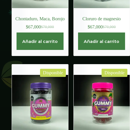
Chontaduro, Maca, Borojo
Cloruro de magnesio
$
67,000
$
67,000
$
70,000
$
70,000
El
El
El
El
precio
precio
precio
precio
original
actual
original
actual
Añadir al carrito
Añadir al carrito
era:
es:
era:
es:
$70,000.
$67,000.
$70,000.
$67,000.
Disponible
Disponible