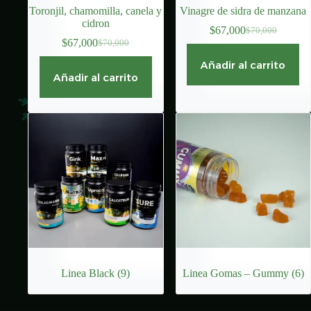
Toronjil, chamomilla, canela y
Vinagre de sidra de manzana
cidron
$
67,000
$
70,000
El
El
$
67,000
$
70,000
El
El
precio
precio
precio
precio
original
actual
Añadir al carrito
original
actual
era:
es:
Añadir al carrito
era:
es:
$70,000.
$67,000.
$70,000.
$67,000.
Linea Black
(9)
Linea Gomas – Gummy
(6)