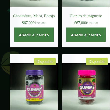
Chontaduro, Maca, Borojo
Cloruro de magnesio
$
67,000
$
67,000
$
70,000
$
70,000
El
El
El
El
precio
precio
precio
precio
original
actual
original
actual
Añadir al carrito
Añadir al carrito
era:
es:
era:
es:
$70,000.
$67,000.
$70,000.
$67,000.
Disponible
Disponible