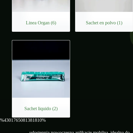
Linea Organ
(6)
Sachet en polvo
(1)
Sachet liquido
(2)
%4301765081381810%
Mostbet casino
udostępnia nowoczesną aplikację mobilną, idealną do