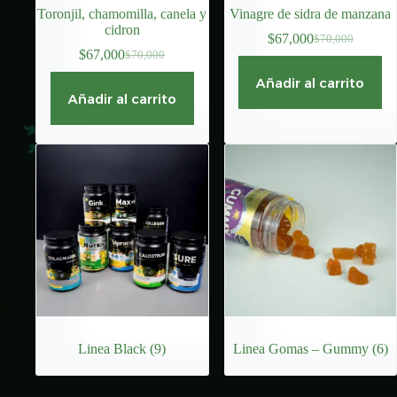
Toronjil, chamomilla, canela y
Vinagre de sidra de manzana
cidron
$
67,000
$
70,000
El
El
$
67,000
$
70,000
El
El
precio
precio
precio
precio
original
actual
Añadir al carrito
original
actual
era:
es:
Añadir al carrito
era:
es:
$70,000.
$67,000.
$70,000.
$67,000.
Linea Black
(9)
Linea Gomas – Gummy
(6)