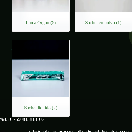
Linea Organ
(6)
Sachet en polvo
(1)
Sachet liquido
(2)
%4301765081381810%
Mostbet casino
udostępnia nowoczesną aplikację mobilną, idealną do