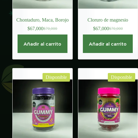
Chontaduro, Maca, Borojo
Cloruro de magnesio
$
67,000
$
67,000
$
70,000
$
70,000
El
El
El
El
precio
precio
precio
precio
original
actual
original
actual
Añadir al carrito
Añadir al carrito
era:
es:
era:
es:
$70,000.
$67,000.
$70,000.
$67,000.
Disponible
Disponible