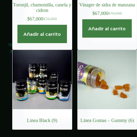
Toronjil, chamomilla, canela y
Vinagre de sidra de manzana
cidron
$
67,000
$
70,000
El
El
$
67,000
$
70,000
El
El
precio
precio
precio
precio
original
actual
Añadir al carrito
original
actual
era:
es:
Añadir al carrito
era:
es:
$70,000.
$67,000.
$70,000.
$67,000.
Linea Black
(9)
Linea Gomas – Gummy
(6)