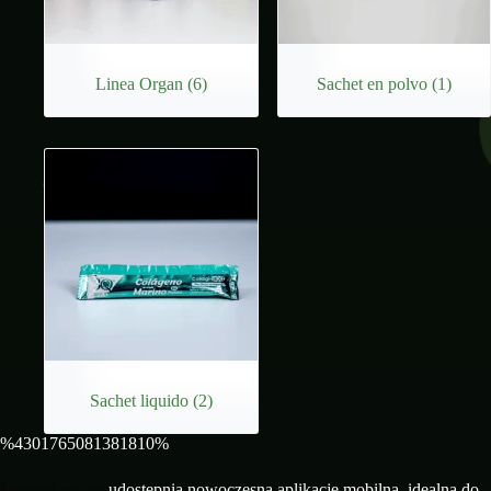
Linea Organ
(6)
Sachet en polvo
(1)
Sachet liquido
(2)
%4301765081381810%
Mostbet casino
udostępnia nowoczesną aplikację mobilną, idealną do