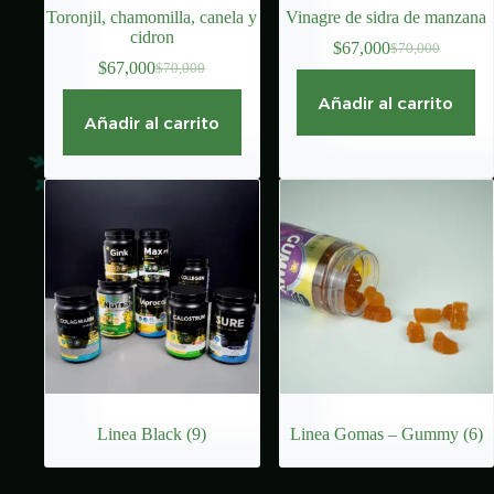
Toronjil, chamomilla, canela y
Vinagre de sidra de manzana
cidron
$
67,000
$
70,000
El
El
$
67,000
$
70,000
El
El
precio
precio
precio
precio
original
actual
Añadir al carrito
original
actual
era:
es:
Añadir al carrito
era:
es:
$70,000.
$67,000.
$70,000.
$67,000.
Linea Black
(9)
Linea Gomas – Gummy
(6)