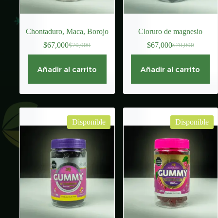
Chontaduro, Maca, Borojo
Cloruro de magnesio
$
67,000
$
67,000
$
70,000
$
70,000
El
El
El
El
precio
precio
precio
precio
original
actual
original
actual
Añadir al carrito
Añadir al carrito
era:
es:
era:
es:
$70,000.
$67,000.
$70,000.
$67,000.
Disponible
Disponible