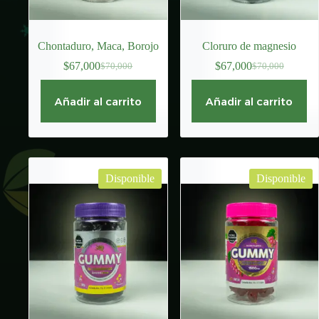
Chontaduro, Maca, Borojo
Cloruro de magnesio
$
67,000
$
67,000
$
70,000
$
70,000
El
El
El
El
precio
precio
precio
precio
original
actual
original
actual
Añadir al carrito
Añadir al carrito
era:
es:
era:
es:
$70,000.
$67,000.
$70,000.
$67,000.
Disponible
Disponible