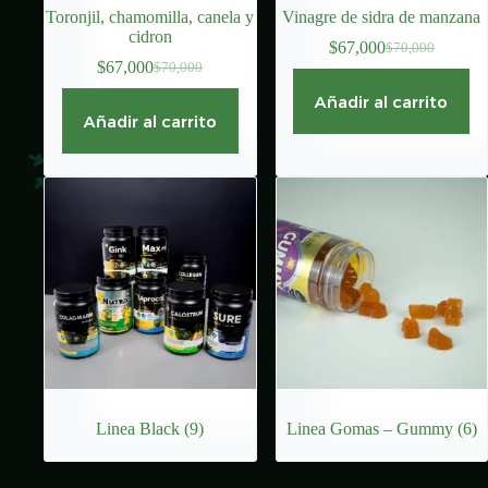
Toronjil, chamomilla, canela y
Vinagre de sidra de manzana
cidron
$
67,000
$
70,000
El
El
$
67,000
$
70,000
El
El
precio
precio
precio
precio
original
actual
Añadir al carrito
original
actual
era:
es:
Añadir al carrito
era:
es:
$70,000.
$67,000.
$70,000.
$67,000.
Linea Black
(9)
Linea Gomas – Gummy
(6)