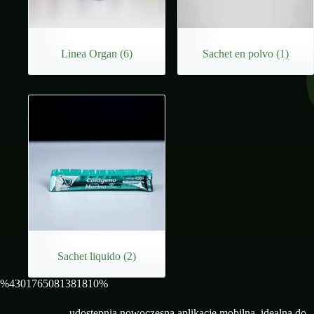
Linea Organ
(6)
Sachet en polvo
(1)
Sachet liquido
(2)
%4301765081381810%
Mostbet casino
udostępnia nowoczesną aplikację mobilną, idealną do