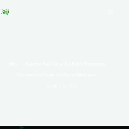
Saltar
al
contenido
Inicio
Sistemas Para Ganar Ala Ruleta Electronica
Sistemas Para Ganar Ala Ruleta Electronica
octubre 14, 2025