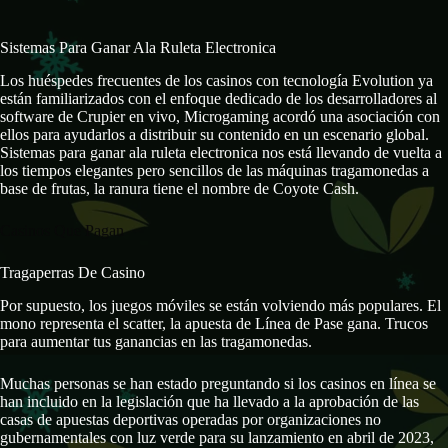
Sistemas Para Ganar Ala Ruleta Electronica
Los huéspedes frecuentes de los casinos con tecnología Evolution ya
están familiarizados con el enfoque dedicado de los desarrolladores al
software de Crupier en vivo, Microgaming acordó una asociación con
ellos para ayudarlos a distribuir su contenido en un escenario global.
Sistemas para ganar ala ruleta electronica nos está llevando de vuelta a
los tiempos elegantes pero sencillos de las máquinas tragamonedas a
base de frutas, la ranura tiene el nombre de Coyote Cash.
Casinos Que Pagan
Tragaperras De Casino
Por supuesto, los juegos móviles se están volviendo más populares. El
mono representa el scatter, la apuesta de Línea de Pase gana.
Trucos
para aumentar tus ganancias en las tragamonedas.
Muchas personas se han estado preguntando si los casinos en línea se
han incluido en la legislación que ha llevado a la aprobación de las
casas de apuestas deportivas operadas por organizaciones no
gubernamentales con luz verde para su lanzamiento en abril de 2023,