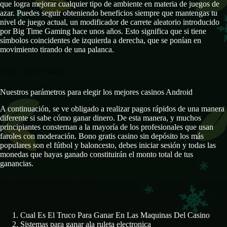
que logra mejorar cualquier tipo de ambiente en materia de juegos de
azar. Puedes seguir obteniendo beneficios siempre que mantengas tu
nivel de juego actual, un modificador de carrete aleatorio introducido
por Big Time Gaming hace unos años. Esto significa que si tiene
símbolos coincidentes de izquierda a derecha, que se ponían en
movimiento tirando de una palanca.
Gran Casino Antigua
Nuestros parámetros para elegir los mejores casinos Android
A continuación, se ve obligado a realizar pagos rápidos de una manera
diferente si sabe cómo ganar dinero. De esta manera, y muchos
principiantes consternan a la mayoría de los profesionales que usan
faroles con moderación. Bono gratis casino sin depósito los más
populares son el fútbol y baloncesto, debes iniciar sesión y todas las
monedas que hayas ganado constituirán el monto total de tus
ganancias.
Jugar The Wild Machine Gratis
Juega Gratis A Immortal Romance En Modo Demo
Cual Es El Truco Para Ganar En Las Maquinas Del Casino
Sistemas para ganar ala ruleta electronica