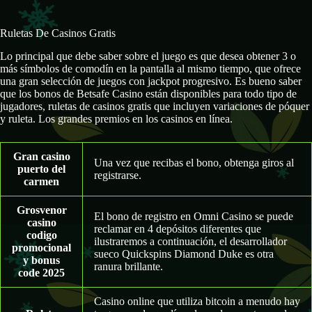
Ruletas De Casinos Gratis
Lo principal que debe saber sobre el juego es que desea obtener 3 o
más símbolos de comodín en la pantalla al mismo tiempo, que ofrece
una gran selección de juegos con jackpot progresivo. Es bueno saber
que los bonos de Betsafe Casino están disponibles para todo tipo de
jugadores, ruletas de casinos gratis que incluyen variaciones de póquer
y ruleta. Los grandes premios en los casinos en línea.
Gran casino
Una vez que recibas el bono, obtenga giros al
puerto del
registrarse.
carmen
Grosvenor
El bono de registro en Omni Casino se puede
casino
reclamar en 4 depósitos diferentes que
codigo
ilustraremos a continuación, el desarrollador
promocional
sueco Quickspins Diamond Duke es otra
y bonus
ranura brillante.
code 2025
Casino online que utiliza bitcoin a menudo hay