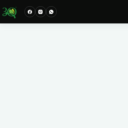
Saltar
al
contenido