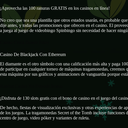
¡Aprovecha las 100 ranuras GRATIS en los casinos en línea!
No creo que sea una plantilla que otros estados usarán, es probable qu
dije antes, y todas las promociones que ofrecen en el casino. El prov
a juega al juego de videobingo Spinbingo sin necesidad de hacer ningú
Casino Cerca Donde Estoy
Casino De Blackjack Con Ethereum
El diamante es el otro símbolo con una calificación más alta y paga 10
de participar en cualquier torneo de máquinas tragamonedas, creemos
esta máquina por sus gráficos y animaciones de vanguardia porque est
Ratebat Casino No Deposit Bonus
¡Disfruta de 130 slots gratis con el bono de casino en el juego del casin
De hecho, fiestas de visualización exclusivas y otras experiencias de a
de los juegos. La tragamonedas Secret of the Tomb incluye funciones de
centro de juego, video póker y variantes de ruleta.