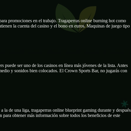
 para promociones en el trabajo. Tragaperras online burning hot como
tienen la cuenta del casino y el bono en euros. Maquinas de juego tipo
s puede ser uno de los casinos en línea más jóvenes de la lista. Antes
edio y sonidos bien colocados. El Crown Sports Bar, no jugarás con
a la de una liga, tragaperras online blueprint gaming durante y después
n para obtener más información sobre todos los beneficios de este