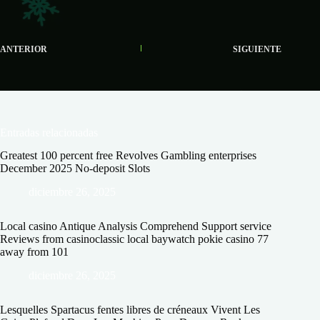
ANTERIOR
SIGUIENTE
Entradas relacionadas
Greatest 100 percent free Revolves Gambling enterprises
December 2025 No-deposit Slots
diciembre 26, 2025
Local casino Antique Analysis Comprehend Support service
Reviews from casinoclassic local baywatch pokie casino 77
away from 101
diciembre 26, 2025
Lesquelles Spartacus fentes libres de créneaux Vivent Les