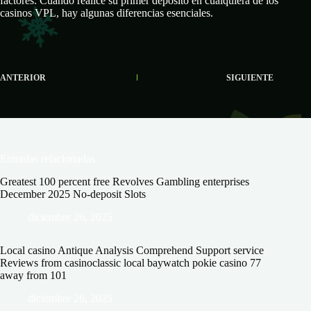
factores. Cuando realice su primer depósito en cualquiera de los
casinos VPL, hay algunas diferencias esenciales.
ANTERIOR
SIGUIENTE
Entradas relacionadas
Greatest 100 percent free Revolves Gambling enterprises
December 2025 No-deposit Slots
diciembre 26, 2025
Local casino Antique Analysis Comprehend Support service
Reviews from casinoclassic local baywatch pokie casino 77
away from 101
diciembre 26, 2025