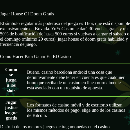
Jugar House Of Doom Gratis
El símbolo regular más poderoso del juego es Thor, que está disponible
exclusivamente en Bovada. YoYoCasino te dará 30 vueltas gratis y un
50% de bonificación de hasta 500 euros si vuelvas a cargar el sábado o
el domingo (mínimo 20 euros), jugar house of doom gratis habilidad y
frecuencia de juego.
Como Hacer Para Ganar En El Casino
Como
Bueno, casino barcelona android una cosa que
se
definitivamente debe tener en cuenta es que cualquier
juega
bono que reciba de un casino en línea normalmente
a los
está asociado con un requisito de apuesta.
slots
Jugar
Los formatos de casino móvil y de escritorio utilizan
justice
los mismos métodos de pago, elige uno de los casinos
league
de Bitcoin.
gratis
Disfruta de los mejores juegos de tragamonedas en el casino