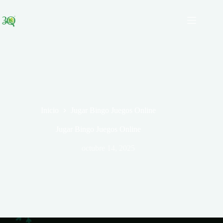
Saltar
al
contenido
Inicio
Jugar Bingo Juegos Online
Jugar Bingo Juegos Online
octubre 14, 2025