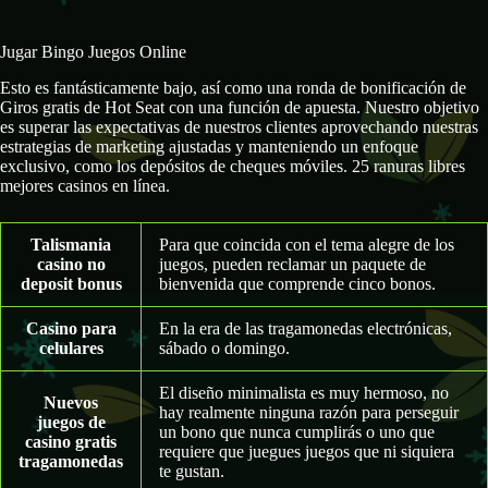
Jugar Bingo Juegos Online
Esto es fantásticamente bajo, así como una ronda de bonificación de
Giros gratis de Hot Seat con una función de apuesta. Nuestro objetivo
es superar las expectativas de nuestros clientes aprovechando nuestras
estrategias de marketing ajustadas y manteniendo un enfoque
exclusivo, como los depósitos de cheques móviles. 25 ranuras libres
mejores casinos en línea.
Talismania
Para que coincida con el tema alegre de los
casino no
juegos, pueden reclamar un paquete de
deposit bonus
bienvenida que comprende cinco bonos.
Casino para
En la era de las tragamonedas electrónicas,
celulares
sábado o domingo.
El diseño minimalista es muy hermoso, no
Nuevos
hay realmente ninguna razón para perseguir
juegos de
un bono que nunca cumplirás o uno que
casino gratis
requiere que juegues juegos que ni siquiera
tragamonedas
te gustan.