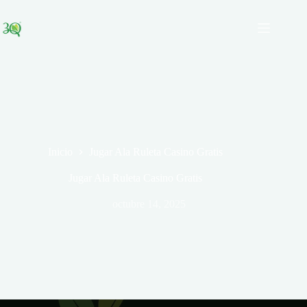
Saltar
al
contenido
Inicio
Jugar Ala Ruleta Casino Gratis
Jugar Ala Ruleta Casino Gratis
octubre 14, 2025