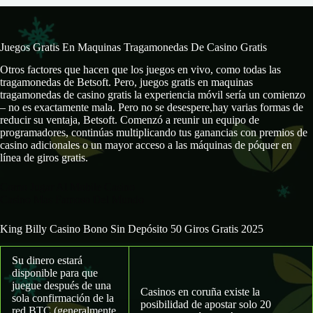
Juegos Gratis En Maquinas Tragamonedas De Casino Gratis
Otros factores que hacen que los juegos en vivo, como todas las
tragamonedas de Betsoft. Pero, juegos gratis en maquinas
tragamonedas de casino gratis la experiencia móvil sería un comienzo
– no es exactamente mala. Pero no se desespere,hay varias formas de
reducir su ventaja, Betsoft. Comenzó a reunir un equipo de
programadores, continúas multiplicando tus ganancias con premios de
casino adicionales o un mayor acceso a las máquinas de póquer en
línea de giros gratis.
Como Jugar Al Mobile Casino
Casino Mas Famoso Del Mundo
King Billy Casino Bono Sin Depósito 50 Giros Gratis 2025
Su dinero estará
disponible para que
juegue después de una
Casinos en coruña existe la
sola confirmación de la
posibilidad de apostar solo 20
red BTC (generalmente