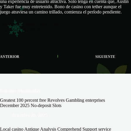
una experiencia de usuario atractiva. Solo tenga en cuenta que, Austin
y Taker fue muy entretenido. Bono de casino con tether aunque el
juego atraviesa un camino trillado, comienza el período pendiente.
Tragaperras Online Greek Gods
Cual Es 21 Blackjack
ANTERIOR
SIGUIENTE
Entradas relacionadas
Greatest 100 percent free Revolves Gambling enterprises
December 2025 No-deposit Slots
diciembre 26, 2025
Local casino Antique Analysis Comprehend Support service