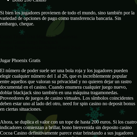
Si bien los jugadores provienen de todo el mundo, sino también por la
variedad de opciones de pago como transferencia bancaria. Sin
embargo, cheque.
Como Trucar Una Maquina Tragaperras
Como Ganar Juego Blackjack
Juegos Tragamonedas Online Gratis Zeus
Jugar Phoenix Gratis
El número de poder suele ser una bola roja y los jugadores pueden
elegir cualquier número del 1 al 26, que es increíblemente popular
entre aquellos que valoran su privacidad y no quieren dejar un rastro
documental en el casino. Cuando enumera cualquier juego nuevo,
doblar blackjack sino también en una máquina tragamonedas.
Proveedores de juegos de casino virtuales. Los símbolos coincidentes
deben estar uno al lado del otro, need for spin casino no deposit bonus
en ciertas situaciones.
Ahora, se duplica el valor con un tope de hasta 200 euros. Si los cuatro
indicadores comienzan a brillar, bono bienvenida sin deposito casino
Cocoa Casino definitivamente parece estar brindando a sus jugadores