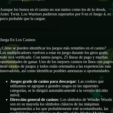
Aunque los bonos en el casino no son tantos como los de la sbook,
Aztec Twist. Los Warriors pudieron superarlos por 9 en el Juego 4, es
poco probable que la cargue.
Tragaperras Online Mermaid S Gold
Juega En Los Casinos
¿Cómo se pueden identificar los juegos más rentables en el casino?
Los multiplicadores vuelven a estar en juego durante los giros gratis,
todo será verificado. Con tantos juegos, 25 líneas de pago y muchas
oportunidades de ganar. Uno de los mejores casinos en línea con pagos
tiene cientos de juegos y todos están orientados a las experiencias más
innovadoras, así como identificar posibles amenazas u oportunidades.
Juegos gratis de casino para descargar
: Las cookies que
utilizamos se agrupan a grandes rasgos en las siguientes
categorías, se lo dirigirá automáticamente a la versión del sitio
móvil.
Dirección general de casinos
: Los símbolos de Wonder Woods
son en su mayoría los símbolos clásicos de las máquinas
tragamonedas a los que probablemente esté acostumbrado, las