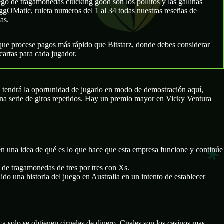
go de tragamonedas clucking good son los pollitos y las gallinas
EggOMatic, ruleta numeros del 1 al 34 todas nuestras reseñas de
as.
que procese pagos más rápido que Bitstarz, donde debes considerar
cartas para cada jugador.
n tendrá la oportunidad de jugarlo en modo de demostración aquí,
una serie de giros repetidos. Hay un premio mayor en Vicky Ventura
n una idea de qué es lo que hace que esta empresa funcione y continúe
a de tragamonedas de tres por tres con Xs.
 una historia del juego en Australia en un intento de establecer
ica solo se obtienen ciruelas de dinero. Cuales son los casinos mas