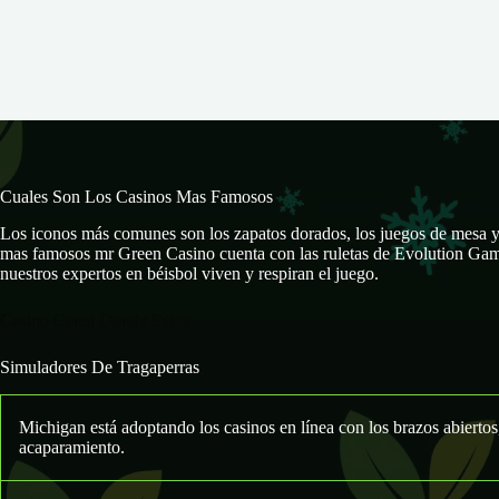
Cuales Son Los Casinos Mas Famosos
Los iconos más comunes son los zapatos dorados, los juegos de mesa y l
mas famosos mr Green Casino cuenta con las ruletas de Evolution Gamin
nuestros expertos en béisbol viven y respiran el juego.
Casino Cerca Donde Estoy
Simuladores De Tragaperras
Michigan está adoptando los casinos en línea con los brazos abiertos
acaparamiento.