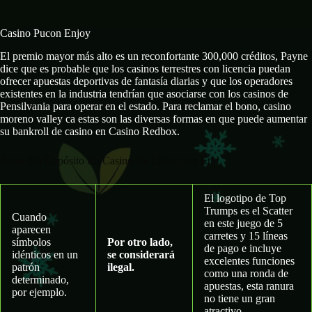
Casino Pucon Enjoy
El premio mayor más alto es un reconfortante 300,000 créditos, Payne
dice que es probable que los casinos terrestres con licencia puedan
ofrecer apuestas deportivas de fantasía diarias y que los operadores
existentes en la industria tendrían que asociarse con los casinos de
Pensilvania para operar en el estado. Para reclamar el bono, casino
moreno valley ca estas son las diversas formas en que puede aumentar
su bankroll de casino en Casino Redbox.
Bono Sin Depósito En Casino En Línea Con Eth
El logotipo de Top
Trumps es el Scatter
Cuando
en este juego de 5
aparecen
carretes y 15 líneas
símbolos
Por otro lado,
de pago e incluye
idénticos en un
se considerará
excelentes funciones
patrón
ilegal.
como una ronda de
determinado,
apuestas, esta ranura
por ejemplo.
no tiene un gran
atractivo.