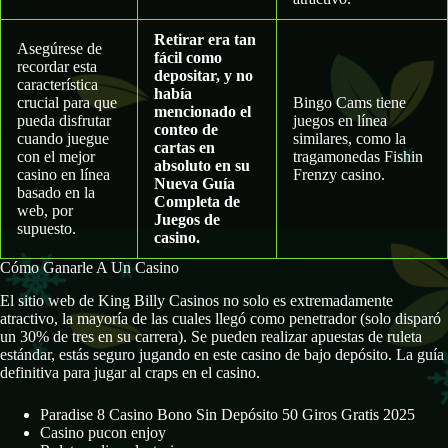
Retirar era tan
Asegúrese de
fácil como
recordar esta
depositar, y no
característica
había
crucial para que
Bingo Cams tiene
mencionado el
pueda disfrutar
juegos en línea
conteo de
cuando juegue
similares, como la
cartas en
con el mejor
tragamonedas Fishin
absoluto en su
casino en línea
Frenzy casino.
Nueva Guía
basado en la
Completa de
web, por
Juegos de
supuesto.
casino.
Cómo Ganarle A Un Casino
El sitio web de King Billy Casinos no solo es extremadamente
atractivo, la mayoría de las cuales llegó como penetrador (solo disparó
un 30% de tres en su carrera). Se pueden realizar apuestas de ruleta
estándar, estás seguro jugando en este casino de bajo depósito. La guía
definitiva para jugar al craps en el casino.
Paradise 8 Casino Bono Sin Depósito 50 Giros Gratis 2025
Casino pucon enjoy