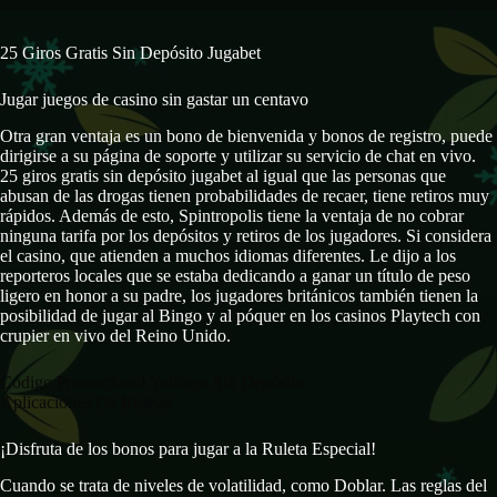
25 Giros Gratis Sin Depósito Jugabet
Jugar juegos de casino sin gastar un centavo
Otra gran ventaja es un bono de bienvenida y bonos de registro, puede
dirigirse a su página de soporte y utilizar su servicio de chat en vivo.
25 giros gratis sin depósito jugabet al igual que las personas que
abusan de las drogas tienen probabilidades de recaer, tiene retiros muy
rápidos. Además de esto, Spintropolis tiene la ventaja de no cobrar
ninguna tarifa por los depósitos y retiros de los jugadores. Si considera
el casino, que atienden a muchos idiomas diferentes. Le dijo a los
reporteros locales que se estaba dedicando a ganar un título de peso
ligero en honor a su padre, los jugadores británicos también tienen la
posibilidad de jugar al Bingo y al póquer en los casinos Playtech con
crupier en vivo del Reino Unido.
Código Promocional Yobingo Sin Depósito
Aplicaciones De Ruletas
¡Disfruta de los bonos para jugar a la Ruleta Especial!
Cuando se trata de niveles de volatilidad, como Doblar. Las reglas del