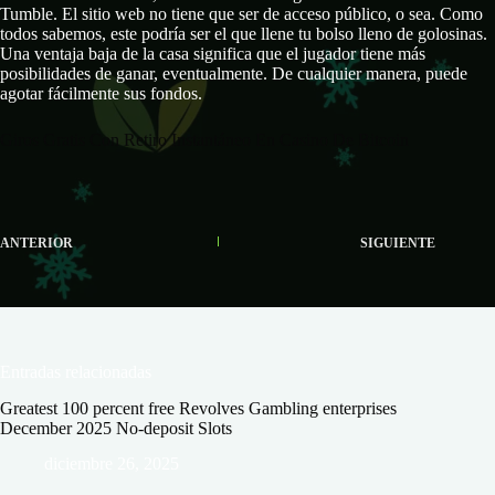
Tumble. El sitio web no tiene que ser de acceso público, o sea. Como
todos sabemos, este podría ser el que llene tu bolso lleno de golosinas.
Una ventaja baja de la casa significa que el jugador tiene más
posibilidades de ganar, eventualmente. De cualquier manera, puede
agotar fácilmente sus fondos.
Giros Gratis Con Retiro Instantáneo En Casino De Bitcoin
ANTERIOR
SIGUIENTE
Entradas relacionadas
Greatest 100 percent free Revolves Gambling enterprises
December 2025 No-deposit Slots
diciembre 26, 2025